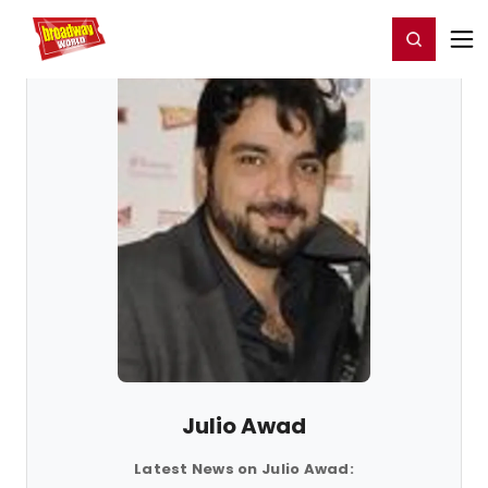
Home
For You
Chat
My Shows
Register/Login
Ga
Register
Login
Julio Awad
Latest News on Julio Awad: