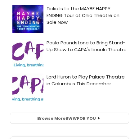
Browse More
BWW
FOR YOU