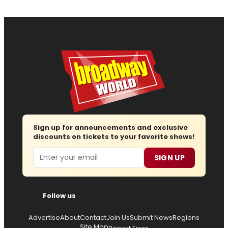
Sign up for announcements and exclusive
discounts on tickets to your favorite shows!
Email
SIGN UP
Follow us
Advertise
About
Contact
Join Us
Submit News
Regions
Site Map