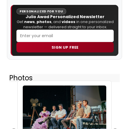
PERSONALIZED FOR YOU
Julio Awad Personalized Newsletter
Get
news
,
photos
, and
videos
in one personalized
newsletter — delivered straight to your inbox.
SIGN UP FREE
Photos