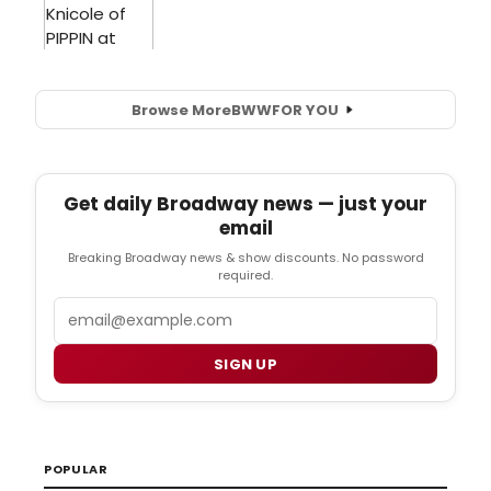
Browse More
BWW
FOR YOU
Get daily Broadway news — just your
email
Breaking Broadway news & show discounts. No password
required.
Email
SIGN UP
POPULAR