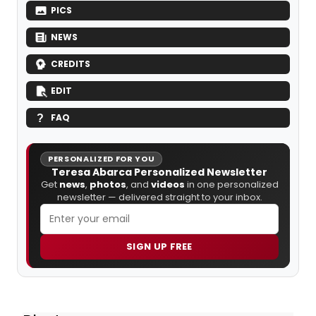
PICS
NEWS
CREDITS
EDIT
FAQ
PERSONALIZED FOR YOU
Teresa Abarca Personalized Newsletter
Get
news
,
photos
, and
videos
in one personalized
newsletter — delivered straight to your inbox.
SIGN UP FREE