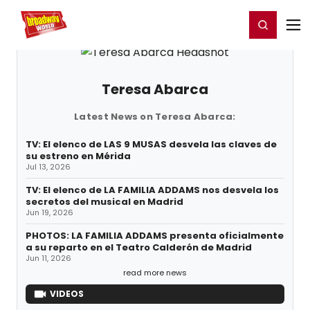
Home
For You
Chat
My Shows
Register/Login
Ga
Register
Login
Teresa Abarca
Latest News on Teresa Abarca:
TV: El elenco de LAS 9 MUSAS desvela las claves de
su estreno en Mérida
Jul 13, 2026
TV: El elenco de LA FAMILIA ADDAMS nos desvela los
secretos del musical en Madrid
Jun 19, 2026
PHOTOS: LA FAMILIA ADDAMS presenta oficialmente
a su reparto en el Teatro Calderón de Madrid
Jun 11, 2026
read more news
VIDEOS