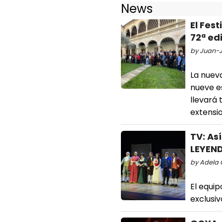
News
El Fes
72ª ed
by Juan-J
La nueva
nueve e
llevará
extensi
TV: As
LEYEND
by Adela 
El equip
exclusiv