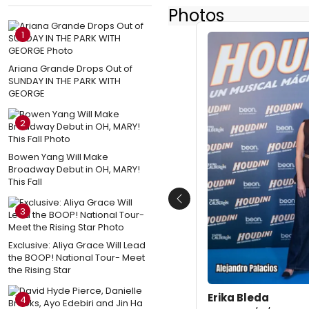
Photos
1
Ariana Grande Drops Out of
SUNDAY IN THE PARK WITH
GEORGE
2
Bowen Yang Will Make
Broadway Debut in OH, MARY!
This Fall
Previous
3
Exclusive: Aliya Grace Will Lead
the BOOP! National Tour- Meet
the Rising Star
Erika Bleda
4