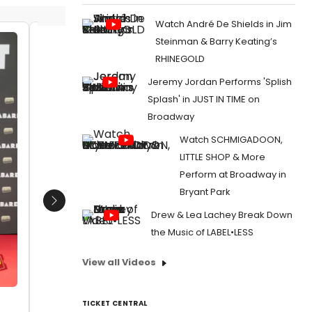
Watch André De Shields in Jim
Steinman & Barry Keating’s
Erika Bleda y Rubén Yuste
Raul Or
RHINEGOLD
Ladrón 
Date:
11/21/2024
Jeremy Jordan Performs 'Splish
Andro C
From:
PHOTOS: Así fue la noche de estreno
Amigo
Splash' in JUST IN TIME on
de LOS PILARES DE LA TIERRA en el EDP Gran
Date:
Broadway
Vía
From:
PH
Watch SCHMIGADOON,
española
LITTLE SHOP & More
Perform at Broadway in
Bryant Park
Next
Drew & Lea Lachey Break Down
the Music of LABEL•LESS
View all Videos
TICKET CENTRAL