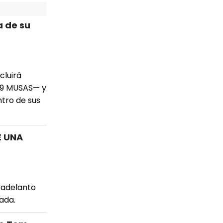
a de su
cluirá
S 9 MUSAS— y
tro de sus
E UNA
 adelanto
ada.