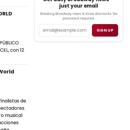
just your email
ORLD
Breaking Broadway news & show discounts. No
password required.
Email
SIGN UP
 PÚBLICO
EL, con 12
World
inalistas de
spectadores
ro musical
ducciones
paña.