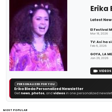
Erika
Latest News
El Festival
Mar 18, 2026
TV: Así ha 
Feb 6, 2026
GOYA, LA ME
Jan 29, 2026
VIDEOS
PERSONALIZED FOR YOU
Erika Bleda Personalized Newsletter
Get
news
,
photos
, and
videos
in one personalized newslett
MOST POPULAR