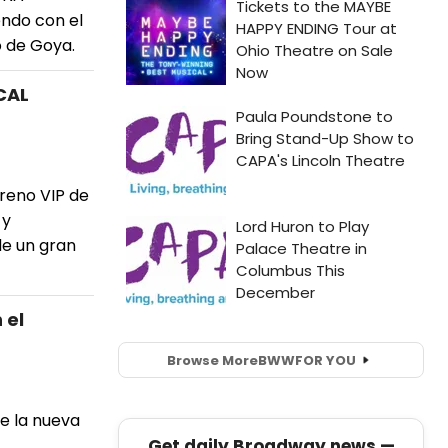
endo con el
o de Goya.
CAL
reno VIP de
 y
de un gran
 el
Browse More
BWW
FOR YOU
de la nueva
Get daily Broadway news —