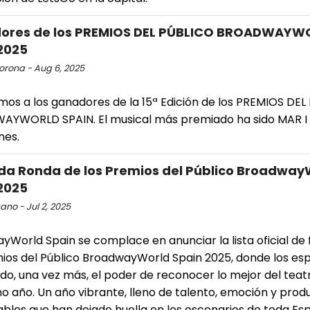
ores de los PREMIOS DEL PÚBLICO BROADWAYW
2025
orona - Aug 6, 2025
mos a los ganadores de la 15ª Edición de los PREMIOS DEL
YWORLD SPAIN. El musical más premiado ha sido MAR I C
nes.
a Ronda de los Premios del Público Broadway
2025
no - Jul 2, 2025
World Spain se complace en anunciar la lista oficial de f
mios del Público BroadwayWorld Spain 2025, donde los e
do, una vez más, el poder de reconocer lo mejor del teat
mo año. Un año vibrante, lleno de talento, emoción y pro
les que han dejado huella en los escenarios de toda Es