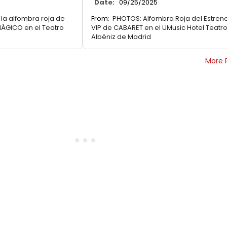
Date:
09/25/2025
 la alfombra roja de
From:
PHOTOS: Alfombra Roja del Estren
ÁGICO en el Teatro
VIP de CABARET en el UMusic Hotel Teatr
Albéniz de Madrid
More 