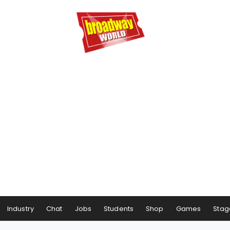
Industry
Chat
Jobs
Students
Shop
Games
Stag