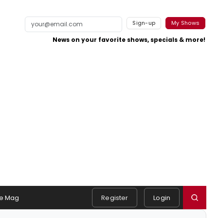
Sign-up
My Shows
News on your favorite shows, specials & more!
e Mag
Register
Login