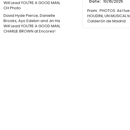
Date:
10/16/2025
From:
PHOTOS: Así fue
David Hyde Pierce, Danielle
HOUDINI, UN MUSICAL M
Brooks, Ayo Edebiri and Jin Ha
Calderón de Madrid
Will Lead YOU'RE A GOOD MAN,
CHARLIE BROWN at Encores!