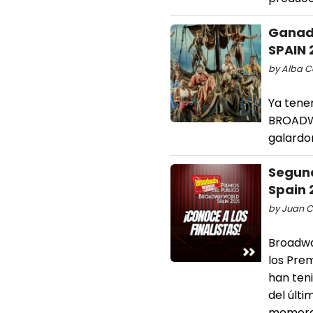
Ganad
SPAIN 
by Alba C
Ya tene
BROADWA
galardo
Segund
Spain 
by Juan Ca
Broadway
los Pre
han teni
del últi
memorab