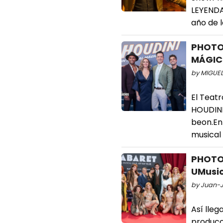
LEYENDA 
año de 
PHOTOS
MÁGICO
by MIGUEL
El Teat
HOUDINI
beon.En
musical 
PHOTOS
UMusic
by Juan-J
Así lleg
producci