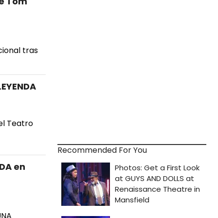
de Tom
cional tras
 LEYENDA
 el Teatro
Recommended For You
DA en
UNA