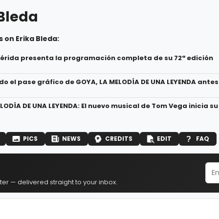
 Bleda
 on Erika Bleda:
 Mérida presenta la programación completa de su 72ª edición
sido el pase gráfico de GOYA, LA MELODÍA DE UNA LEYENDA ante
LODÍA DE UNA LEYENDA: El nuevo musical de Tom Vega inicia su
PICS
NEWS
CREDITS
EDIT
FAQ
er — delivered straight to your inbox.