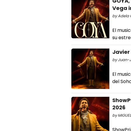
GOYA, 
Vega i
by Adela 
El music
su estre
Javier
by Juan-J
El music
del Soh
ShowPr
2026
by MIGUEL
ShowPri