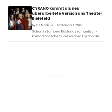
Cyrano in a challenging operetta.
CYRANO kommt als neu
überarbeitete Version ans Theater
Bielefeld
by Iris Moebius — September 1, 2015
Schon in Edmond Rostands romantisch-
komodiantischem Versdrama Cyrano de
Bergerac aus dem Jahr 1897 verbanden
sich das Musketier-Sujet und das Thema
der Überwindung von Komplexen als
notwendige Zutat fur die große Liebe zu
einer aktionsgeladenen und zugleich
beruhrenden Geschichte voll Esprit und