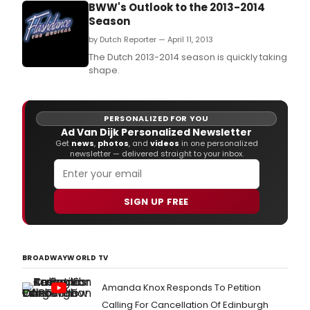
BWW's Outlook to the 2013-2014
Season
by Dutch Reporter — April 11, 2013
The Dutch 2013-2014 season is quickly taking
shape.
PERSONALIZED FOR YOU
Ad Van Dijk Personalized Newsletter
Get
news
,
photos
, and
videos
in one personalized
newsletter — delivered straight to your inbox.
SIGN UP FREE
BROADWAYWORLD TV
Amanda Knox Responds To Petition
Calling For Cancellation Of Edinburgh