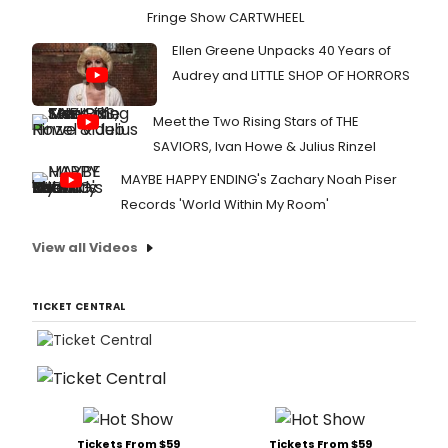
Fringe Show CARTWHEEL
Ellen Greene Unpacks 40 Years of
Audrey and LITTLE SHOP OF HORRORS
Meet the Two Rising Stars of THE
SAVIORS, Ivan Howe & Julius Rinzel
MAYBE HAPPY ENDING's Zachary Noah Piser
Records 'World Within My Room'
View all Videos
TICKET CENTRAL
Tickets From $59
Tickets From $59