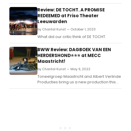
there other examples of musicals about the
same subject?
Review: DE TOCHT. A PROMISE
REDEEMED at Friso Theater
Leeuwarden
by Chantal Kunst — October 1, 2023
What did our critic think of DE TOCHT.
BWW Review: DAGBOEK VAN EEN
HERDERSHOND⭐️⭐️⭐️ at MECC
Maastricht!
by Chantal Kunst — May 9, 2022
Toneelgroep Maastricht and Albert Verlinde
Producties bring us a new production this
season, Dagboek van een Herdersbond,
based on the Dutch television series by Willy
van Hemert, which aired from the late 70's to
early 80's.