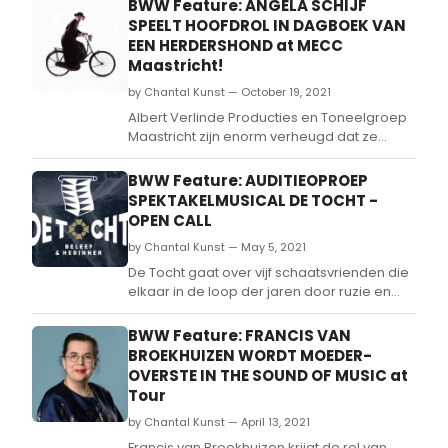
BWW Feature: ANGELA SCHIJF
SPEELT HOOFDROL IN DAGBOEK VAN
EEN HERDERSHOND at MECC
Maastricht!
by Chantal Kunst — October 19, 2021
Albert Verlinde Producties en Toneelgroep
Maastricht zijn enorm verheugd dat ze
vandaag bekend mogen maken dat
Angela Schijf een van de hoofdrollen gaat
BWW Feature: AUDITIEOPROEP
spelen in de spektakelmusical Dagboek
SPEKTAKELMUSICAL DE TOCHT -
van een Herdershond.
OPEN CALL
by Chantal Kunst — May 5, 2021
De Tocht gaat over vijf schaatsvrienden die
elkaar in de loop der jaren door ruzie en
afgunst uit het oog verloren zijn.
BWW Feature: FRANCIS VAN
BROEKHUIZEN WORDT MOEDER-
OVERSTE IN THE SOUND OF MUSIC at
Tour
by Chantal Kunst — April 13, 2021
Francis van Broekhuizen krijgt de rol van