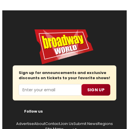
Sign up for announcements and exclusive
discounts on tickets to your favorite shows!
Email
SIGN UP
Follow us
Advertise
About
Contact
Join Us
Submit News
Regions
Site Map