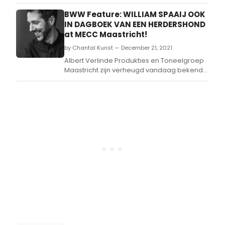
navolging op grootschalige musicals als
‘Soldaat van Oranje – De Musical en de
BWW Feature: WILLIAM SPAAIJ OOK
‘Spektakelmusical 40-45’ is in het najaar
IN DAGBOEK VAN EEN HERDERSHOND
van 2022 de nieuwe Nederlandse musical
at MECC Maastricht!
‘De Tocht’ te zien.
by Chantal Kunst — December 21, 2021
Albert Verlinde Produkties en Toneelgroep
Maastricht zijn verheugd vandaag bekend
te maken dat William Spaaij vanaf volgend
jaar mei ook te zien is in de
spektakelmusical Dagboek van een
Herdershond.