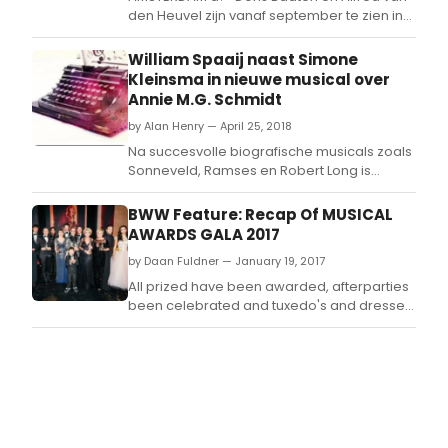
den Heuvel zijn vanaf september te zien in
de nieuwe en oorspronkelijk Nederlandse
musical Een leven samen.
William Spaaij naast Simone
Kleinsma in nieuwe musical over
Annie M.G. Schmidt
by Alan Henry — April 25, 2018
Na succesvolle biografische musicals zoals
Sonneveld, Ramses en Robert Long is
aankomend seizoen Was Getekend, Annie
M.
BWW Feature: Recap Of MUSICAL
AWARDS GALA 2017
by Daan Fuldner — January 19, 2017
All prized have been awarded, afterparties
been celebrated and tuxedo's and dresses
safely stowed for next year: in short, it's time
to look back at this year's Musical Awards
Ceremony! With lots of amazing
performances, emotional speeches and
lots of happy winners, it sure is a night to
remember!