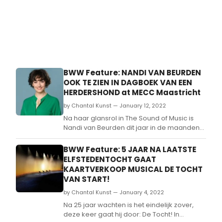
BWW Feature: NANDI VAN BEURDEN
OOK TE ZIEN IN DAGBOEK VAN EEN
HERDERSHOND at MECC Maastricht
by Chantal Kunst — January 12, 2022
Na haar glansrol in The Sound of Music is
Nandi van Beurden dit jaar in de maanden
mei en juni te zien in de spektakelmusical
Dagboek van een Herdershond van Albert
BWW Feature: 5 JAAR NA LAATSTE
Verlinde Producties en Toneelgroep
ELFSTEDENTOCHT GAAT
Maastricht.
KAARTVERKOOP MUSICAL DE TOCHT
VAN START!
by Chantal Kunst — January 4, 2022
Na 25 jaar wachten is het eindelijk zover,
deze keer gaat hij door: De Tocht! In