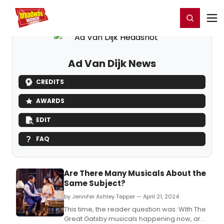
Home
For You
Chat
My Shows
Register/Login
Ga
Register
Login
Ad Van Dijk News
CREDITS
AWARDS
EDIT
FAQ
Are There Many Musicals About the
Same Subject?
by Jennifer Ashley Tepper — April 21, 2024
This time, the reader question was: With The
Great Gatsby musicals happening now, are