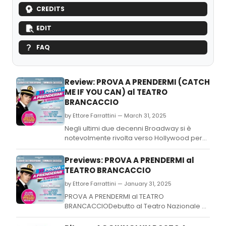
CREDITS
EDIT
FAQ
Review: PROVA A PRENDERMI (CATCH
ME IF YOU CAN) al TEATRO
BRANCACCIO
by Ettore Farrattini — March 31, 2025
Negli ultimi due decenni Broadway si è
notevolmente rivolta verso Hollywood per
presentare al suo pubblico nuovi musical
originali le cui trame erano però tratte da
Previews: PROVA A PRENDERMI al
film di successo.
TEATRO BRANCACCIO
by Ettore Farrattini — January 31, 2025
PROVA A PRENDERMI al TEATRO
BRANCACCIODebutto al Teatro Nazionale di
Milano il 27 febbraio per poi approdare a
Roma il 19 marzo per l'adattamento in