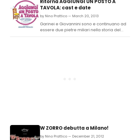
Ritorna AGGIUNGI UN POSTO A
italiano del musical ispirato al celebre film
TAVOLA: cast e date
by Nino Prattico — March 20, 2013
Garinei e Giovannini sono e continuano ad
essere due pietre miliari nella storia del
teatro italiano: attingere dal loro repertorio
non puo che essere un'occasione per
rispolverare la nostra cultura… innovandola,
sempre nel solco della tradizione.
W ZORRO debutta a Milano!
by Nino Prattico — December 21, 2012