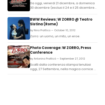
Da oggi, venerdi 21 dicembre, a domenica
30 dicembre (esclusi il 24 e il 25 dicembre)
andra in scena a Milano al Teatro della Luna
(via G.
BWW Reviews: W ZORRO @ Teatro
Sistina (Rome)
by Nino Prattico — October 10, 2012
Zorro: un uomo, un mito, un eroe.
Photo Coverage: W ZORRO, Press
Conference
by Antonino Pratticò — September 27, 2012
Scatti dalla conferenza stampa tenutasi
oggi, 27 Settembre, nella magica cornice di
Villa Flaminia 'Il Club' a Roma per
presentare il musical W ZORRO in scena al
Teatro Sistina dal 9 al 21 ottobre 2012 e poi in
tour nelle migliori piazze italiane.