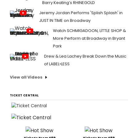
Barry Keating’s RHINEGOLD
Jeremy Jordan Performs 'Splish Splash' in
JUST IN TIME on Broadway
Watch SCHMIGADOON, LITTLE SHOP &
More Perform at Broadway in Bryant
Park
Drew & Lea Lachey Break Down the Music
of LABEL•LESS
View all Videos
TICKET CENTRAL
Tickets From $59
Tickets From $59