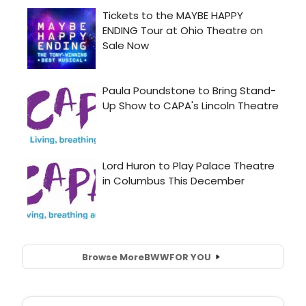
Browse More
BWW
FOR YOU