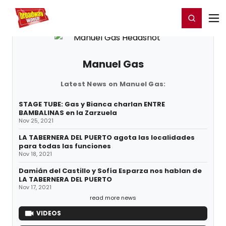
Home
For You
Chat
My Shows
Register/Login
Ga
Register
Login
Manuel Gas
Latest News on Manuel Gas:
STAGE TUBE: Gas y Bianca charlan ENTRE
BAMBALINAS en la Zarzuela
Nov 25, 2021
LA TABERNERA DEL PUERTO agota las localidades
para todas las funciones
Nov 18, 2021
Damián del Castillo y Sofía Esparza nos hablan de
LA TABERNERA DEL PUERTO
Nov 17, 2021
read more news
VIDEOS