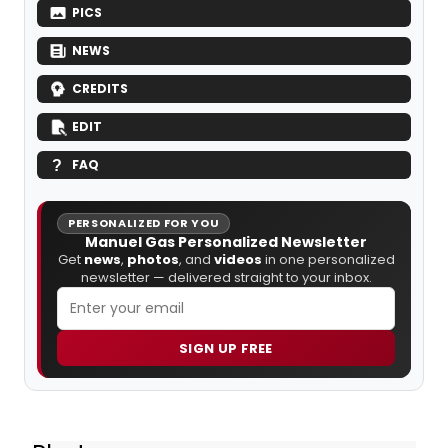
PICS
NEWS
CREDITS
EDIT
FAQ
PERSONALIZED FOR YOU
Manuel Gas Personalized Newsletter
Get
news
,
photos
, and
videos
in one personalized
newsletter — delivered straight to your inbox.
SIGN UP FREE