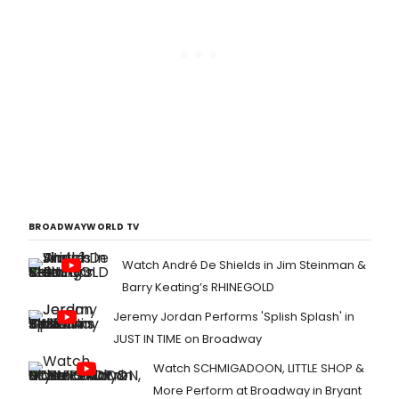
BROADWAYWORLD TV
Watch André De Shields in Jim Steinman &
Barry Keating’s RHINEGOLD
Jeremy Jordan Performs 'Splish Splash' in
JUST IN TIME on Broadway
Watch SCHMIGADOON, LITTLE SHOP &
More Perform at Broadway in Bryant