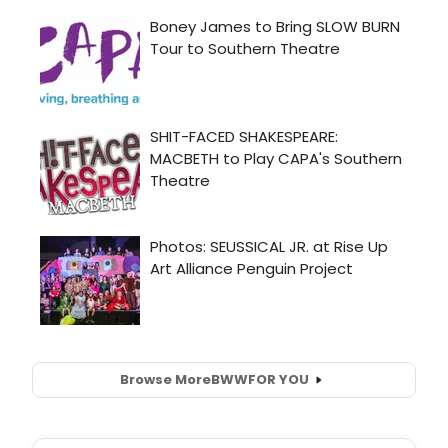
Browse More
BWW
FOR YOU