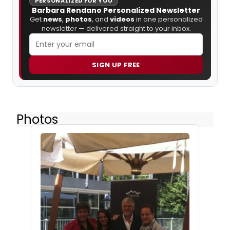
PERSONALIZED FOR YOU
Barbara Rendano Personalized Newsletter
Get
news
,
photos
, and
videos
in one personalized
newsletter — delivered straight to your inbox.
SIGN UP FREE
Photos