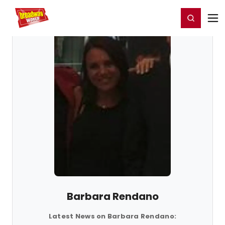
Home
For You
Chat
My Shows
Register/Login
Ga
Register
Login
Barbara Rendano
Latest News on Barbara Rendano: