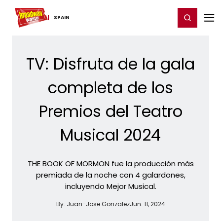
Home
For You
Chat
My Shows
Register/Login
Ga
Register
Login
SPAIN
TV: Disfruta de la gala
completa de los
Premios del Teatro
Musical 2024
THE BOOK OF MORMON fue la producción más
premiada de la noche con 4 galardones,
incluyendo Mejor Musical.
By:
Juan-Jose Gonzalez
Jun. 11, 2024