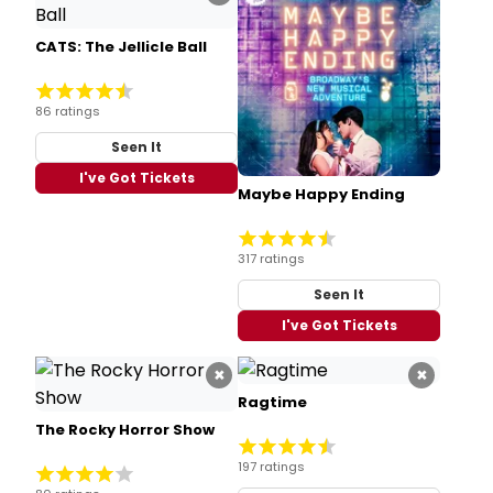
CATS: The Jellicle Ball
86 ratings
Seen It
I've Got Tickets
Maybe Happy Ending
317 ratings
Seen It
I've Got Tickets
×
×
Ragtime
The Rocky Horror Show
197 ratings