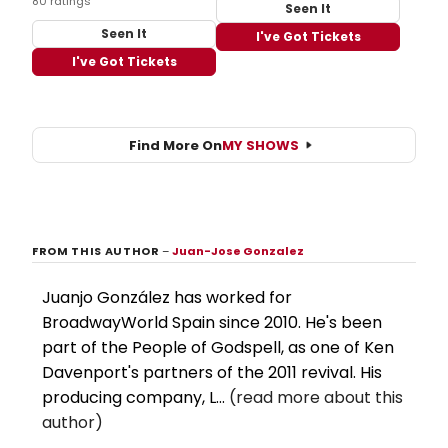
80 ratings
Seen It
Seen It
I've Got Tickets
I've Got Tickets
Find More On
MY SHOWS
FROM THIS AUTHOR
–
Juan-Jose Gonzalez
Juanjo González has worked for
BroadwayWorld Spain since 2010. He's been
part of the People of Godspell, as one of Ken
Davenport's partners of the 2011 revival. His
producing company, L...
(read more about this
author)