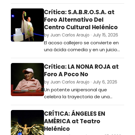
Helena desde la venganza
femenina.…
Crítica: S.A.B.R.O.S.A. at
Foro Alternativo Del
Centro Cultural Helénico
by Juan Carlos Araujo · July 15, 2026
El acoso callejero se convierte en
una ácida comedia y en un juicio
público donde la audiencia será
cómplice y verdugo.…
Crítica: LA NONA ROJA at
Foro A Poco No
by Juan Carlos Araujo · July 6, 2026
Un potente unipersonal que
celebra la trayectoria de una
estupenda actriz a sus más de 90
años.…
CRÍTICA: ÁNGELES EN
AMÉRICA at Teatro
Helénico