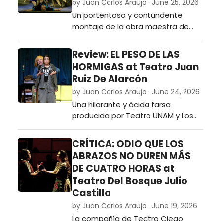
by Juan Carlos Araujo · June 25, 2026
Un portentoso y contundente
montaje de la obra maestra de
Tony Kushner que nos demuestra
su relevancia y urgencia en el 2026.
Review: EL PESO DE LAS
…
HORMIGAS at Teatro Juan
Ruiz De Alarcón
by Juan Carlos Araujo · June 24, 2026
Una hilarante y ácida farsa
producida por Teatro UNAM y Los
Endebles sobre la angustia de la
juventud y el cinismo adulto en
CRÍTICA: ODIO QUE LOS
torno a la manera en que estamos
ABRAZOS NO DUREN MÁS
matando el planeta.…
DE CUATRO HORAS at
Teatro Del Bosque Julio
Castillo
by Juan Carlos Araujo · June 19, 2026
La compañía de Teatro Ciego