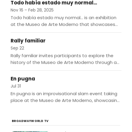
Todo había estado muy normal…
Nov 16 – Feb 28, 2025
Todo había estado muy normal… is an exhibition
at the Museo de Arte Moderno that showcases
contemporary art from the 1990s to early 2000s,
reflecting...
Rally familiar
Sep 22
Rally familiar invites participants to explore the
history of the Museo de Arte Moderno through a
series of interactive challenges and games. On
September 22,...
En pugna
Jul 31
En pugna is an improvisational slam event taking
place at the Museo de Arte Moderno, showcasing
the intersection of voice, body, and science
through artistic...
BROADWAYWORLD TV