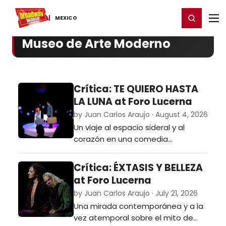
Home
For You
Chat
My Shows
Register/Login
Ga
Register
Login
MEXICO
Museo de Arte Moderno
Crítica: TE QUIERO HASTA
LA LUNA at Foro Lucerna
by Juan Carlos Araujo · August 4, 2026
Un viaje al espacio sideral y al
corazón en una comedia
romántica entre dos amigos de
infancia que de adultos
Crítica: ÉXTASIS Y BELLEZA
encontraron respuestas en un
at Foro Lucerna
helecho y en un satelite planetario.
by Juan Carlos Araujo · July 21, 2026
…
Una mirada contemporánea y a la
vez atemporal sobre el mito de