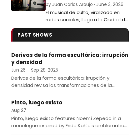
by Juan Carlos Araujo · June 3, 2026
El musical de culto, viralizado en
redes sociales, llega a la Ciudad de
México con un elenco que brilla por
su monumental talento tanto
PAST SHOWS
performativo como vocal.…
Derivas de la forma escultórica: irrupción
y densidad
Jun 26 – Sep 28, 2025
Derivas de la forma escultórica: irrupción y
densidad revisa las transformaciones de la
escultura moderna en México desde 1927 hasta la
actualidad. La exposición, curada...
Pinto, luego existo
Aug 27
Pinto, luego existo features Noemí Zepeda in a
monologue inspired by Frida Kahlo's emblematic
painting, Las dos Fridas. Set against the backdrop
of the Museo...