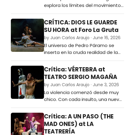
explora los límites del movimiento
en escena a partir de una serie de
viñetas en torno a los corazones
CRÍTICA: DIOS LE GUARDE
rotos.…
SU HORA at Foro La Gruta
by Juan Carlos Araujo · June 16, 2026
El universo de Pedro Páramo se
inserta en la cruda realidad de la
Sierra Tarahumara desde la mirada
de la Compañía Nacional de
Crítica: VÉRTEBRA at
Teatro y la sensibilidad del director
TEATRO SERGIO MAGAÑA
Juan Carrillo.…
by Juan Carlos Araujo · June 3, 2026
La violencia comenzó desde muy
chico. Con cada insulto, una nueva
herida en el centro de la espalda
generando ese dolor gélido que
Crítica: A UN PASO (THE
sólo se siente en los huesos. …
MAD ONES) at LA
TEATRERÍA